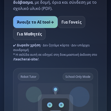
διάβασμα
, με δομή, όρια και σύνδεση με το
σχολικό υλικό (PDF).
Άνοιξε το AI tool
→
Για Γονείς
Για Μαθητές
✔️
Δωρεάν χρήση
· Δεν ζητάμε κάρτα · Δεν υπάρχει
συνδρομή
* Η σελίδα αυτή σε οδηγεί στη δοκιμαστική έκδοση στο
/teacherai-site/
.
Robot Tutor
School-Only Mode