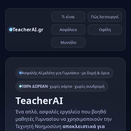
Τι είναι
Πώς λειτουργεί
TeacherAI.gr
Ασφάλεια
Οφέλη
Μοντέλο
Ασφαλής AI μελέτη για Γυμνάσιο · με δομή & όρια
100% ΔΩΡΕΑΝ
· χωρίς κάρτα · χωρίς συνδρομή
TeacherAI
Ένα απλό, ασφαλές εργαλείο που βοηθά
μαθητές Γυμνασίου να χρησιμοποιούν την
Τεχνητή Νοημοσύνη
αποκλειστικά για